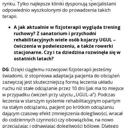
rynku. Tylko najlepsze kliniki dysponują specjalistami
odpowiednio wyszkolonymi do prowadzenia takich
terapii.
A jak aktualnie w fizjoterapii wygląda trening
ruchowy? Z sanatorium i przychodni
rehabilitacyjnych wiele osób kojarzy UGUL –
ćwiczenia w podwieszeniu, a także rowerki
stacjonarne.
Czy i ta dziedzina rozwin
ęł
a si
ę
w
ostatnich latach?
DG
: Dzięki ciągłemu rozwojowi fizjoterapii jesteśmy
świadomi, iż stopniowa adaptacja pacjenta do obciążeń
zazwyczaj jest skuteczniejszą formą leczenia układu
ruchu niż stałe odciążanie przez 10 dni (jak ma to miejsce
w przypadku ćwiczeń przy użyciu „UGUL-a”). Podczas
leczenia w starszym systemie rehabilitacyjnym opartym
na stałym odciążaniu, pacjent po krótkim odciążaniu
dającym czasowy efekt zmniejszenia dolegliwości, wracał
do codziennych czynności czy obowiązków, na nowo
przeciążając i odnawiając dolegliwości bólowe. Dlatego