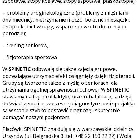
szpotawe, stopy koślawe, stopy szpotawe, płaskostopie);
– problemy uroginekologiczne (problemy z mięśniami
dna miednicy, nietrzymanie moczu, bolesne miesiączki,
terapia kobiet w ciąży, wsparcie powrotu do formy po
porodzie);
– trening seniorów,
– fizjoterapia sportowa.
W
SPINETIC
odbywają się także zajęcia grupowe,
pozwalające utrzymać efekt osiągnięty dzięki fizjoterapii.
Grupy są tworzone także z myślą o seniorach, dla
utrzymania ogólnej sprawności ruchowej. W
SPINETIC
stawiamy na fizjoprofilaktykę oraz rehabilitację, a dzięki
doświadczeniu i nowoczesnej diagnostyce nasi specjaliści
są w stanie szybko postawić diagnozę i skutecznie
pomagać naszym pacjentom.
Placówki SPINETIC znajdują się w warszawskiej dzielnicy
Ursynów (ul. Belgradzka 3, tel.: +48 22 150 22 22) i Wola