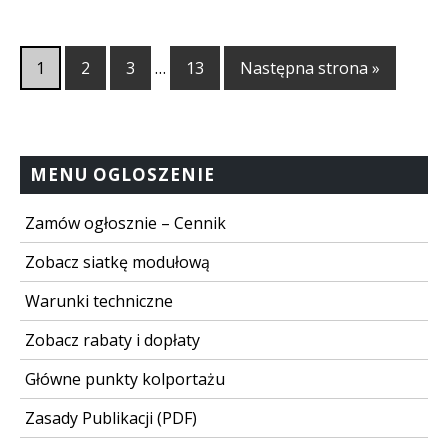
1
2
3
…
13
Następna strona »
MENU OGLOSZENIE
Zamów ogłosznie – Cennik
Zobacz siatkę modułową
Warunki techniczne
Zobacz rabaty i dopłaty
Główne punkty kolportażu
Zasady Publikacji (PDF)